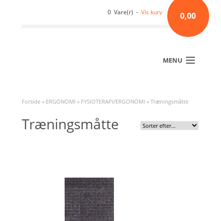
0 Vare(r) -
Vis kurv
0,00
MENU
Forside
»
ERGONOMI
»
FYSIOTERAPI/ERGONOMI
»
Træningsmåtte
Træningsmåtte