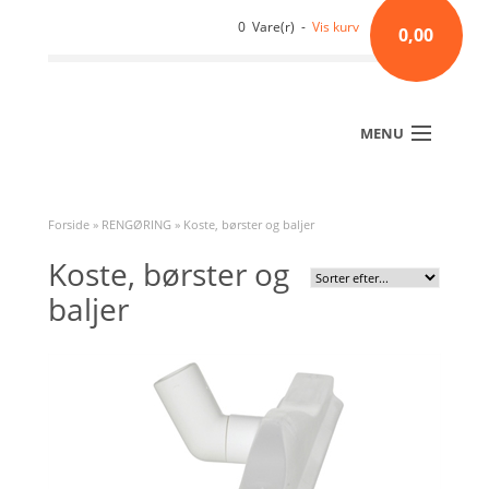
0 Vare(r) -
Vis kurv
0,00
MENU
Forside
»
RENGØRING
»
Koste, børster og baljer
Koste, børster og
baljer