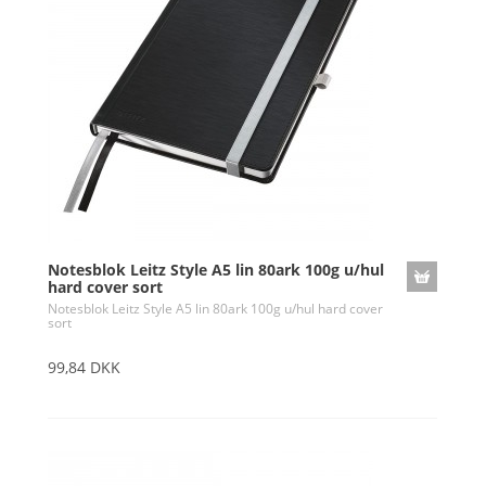
Notesblok Leitz Style A5 lin 80ark 100g u/hul
hard cover sort
Notesblok Leitz Style A5 lin 80ark 100g u/hul hard cover
sort
99,84 DKK