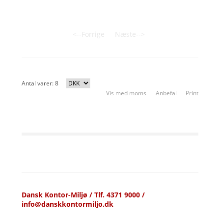
<--Forrige
Næste-->
Antal varer: 8
Vis med moms
Anbefal
Print
Dansk Kontor-Miljø / Tlf. 4371 9000 /
info@danskkontormiljo.dk