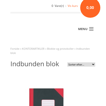
0 Vare(r) -
Vis kurv
0,00
MENU
Forside
»
KONTORARTIKLER
»
Blokke og protokoller
»
Indbunden
blok
Indbunden blok