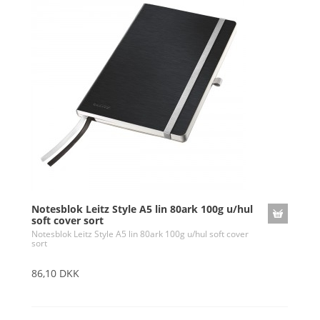
Notesblok Leitz Style A5 lin 80ark 100g u/hul
soft cover sort
Notesblok Leitz Style A5 lin 80ark 100g u/hul soft cover
sort
86,10 DKK