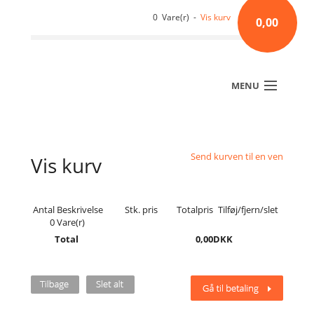
0 Vare(r) -
Vis kurv
0,00
MENU
Send kurven til en ven
Vis kurv
Antal
Beskrivelse
Stk. pris
Totalpris
Tilføj/fjern/slet
0
Vare(r)
Total
0,00
DKK