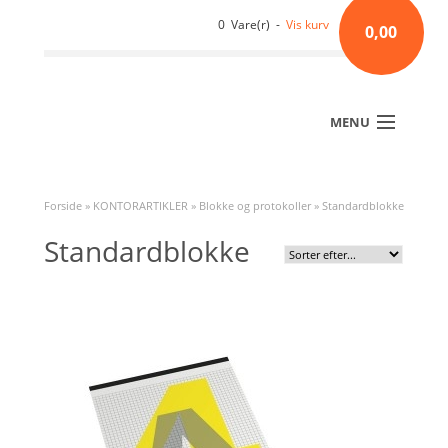
0 Vare(r) -
Vis kurv
0,00
MENU
Forside
»
KONTORARTIKLER
»
Blokke og protokoller
»
Standardblokke
Standardblokke