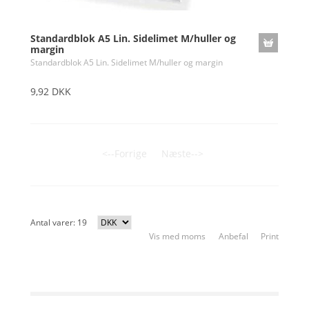
Standardblok A5 Lin. Sidelimet M/huller og
margin
Standardblok A5 Lin. Sidelimet M/huller og margin
9,92 DKK
<--Forrige
Næste-->
Antal varer: 19
Vis med moms
Anbefal
Print