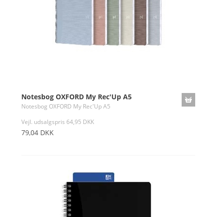
Notesbog OXFORD My Rec'Up A5
Notesbog OXFORD My Rec'Up A5
Vejl. udsalgspris 64,95 DKK
79,04 DKK