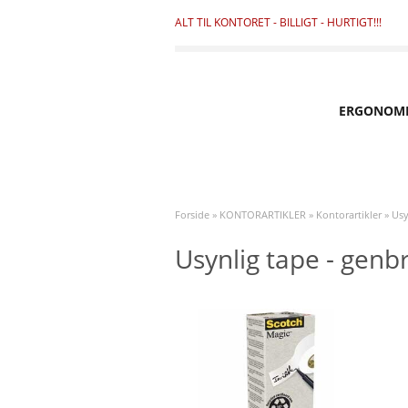
ALT TIL KONTORET - BILLIGT - HURTIGT!!!
ERGONOM
Forside
»
KONTORARTIKLER
»
Kontorartikler
»
Usy
Usynlig tape - genb