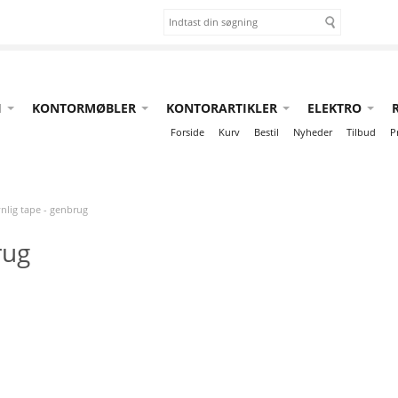
I
KONTORMØBLER
KONTORARTIKLER
ELEKTRO
Forside
Kurv
Bestil
Nyheder
Tilbud
P
nlig tape - genbrug
rug