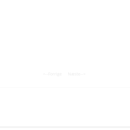
<--Forrige
Næste-->