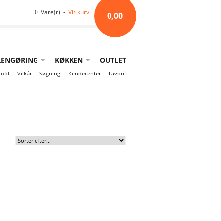
0 Vare(r) -
Vis kurv
0,00
RENGØRING
KØKKEN
OUTLET
rofil
Vilkår
Søgning
Kundecenter
Favorit