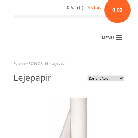
0 Vare(r) -
Vis kurv
0,00
MENU
Forside
»
RENGØRING
»
Lejepapir
Lejepapir