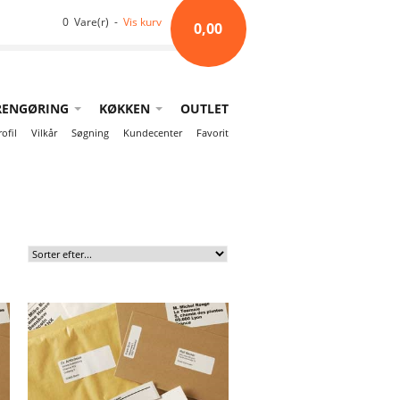
0 Vare(r) -
Vis kurv
0,00
RENGØRING
KØKKEN
OUTLET
rofil
Vilkår
Søgning
Kundecenter
Favorit