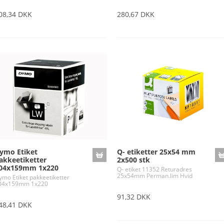
08,34 DKK
280,67 DKK
ymo Etiket
Q- etiketter 25x54 mm
akkeetiketter
2x500 stk
04x159mm 1x220
Q- etiket 11352 Returadres
25x54mm Perman.lim Hvid
ymo Etiket pakkeetiketter
04x159mm 1x220
91,32 DKK
48,41 DKK