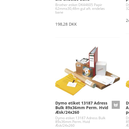
Brother etiket DK44605 Papir
D
62mmx30,48m gul aft. endeløs
3
bane
2
198,28 DKK
Dymo etiket 13187 Adress
D
Bulk 89x36mm Perm. Hvid
A
Æsk/24x260
p
Dymo etiket 13187 Adress Bulk
D
89x36mm Perm. Hvid
8
Æsk/24x260
Æ