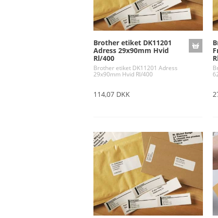
Brother etiket DK11201
B
Adress 29x90mm Hvid
F
Rl/400
R
Brother etiket DK11201 Adress
B
29x90mm Hvid Rl/400
6
114,07 DKK
2