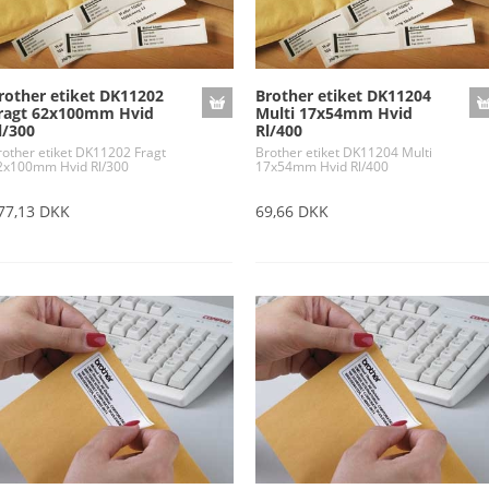
rother etiket DK11202
Brother etiket DK11204
ragt 62x100mm Hvid
Multi 17x54mm Hvid
l/300
Rl/400
rother etiket DK11202 Fragt
Brother etiket DK11204 Multi
2x100mm Hvid Rl/300
17x54mm Hvid Rl/400
77,13 DKK
69,66 DKK