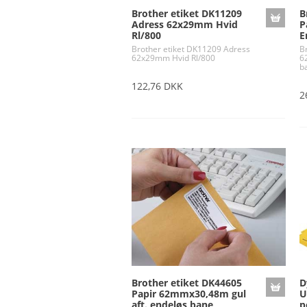
Brother etiket DK11209
B
Adress 62x29mm Hvid
P
Rl/800
E
Brother etiket DK11209 Adress
B
62x29mm Hvid Rl/800
6
b
122,76 DKK
2
Brother etiket DK44605
D
Papir 62mmx30,48m gul
U
aft. endeløs bane
p