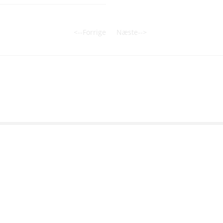
<--Forrige
Næste-->