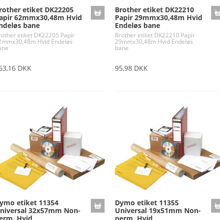
rother etiket DK22205
Brother etiket DK22210
apir 62mmx30,48m Hvid
Papir 29mmx30,48m Hvid
ndeløs bane
Endeløs bane
rother etiket DK22205 Papir
Brother etiket DK22210 Papir
2mmx30,48m Hvid Endeløs
29mmx30,48m Hvid Endeløs
ane
bane
63,16 DKK
95,98 DKK
ymo etiket 11354
Dymo etiket 11355
niversal 32x57mm Non-
Universal 19x51mm Non-
erm. Hvid
perm. Hvid