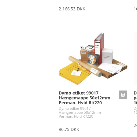
2.166,53 DKK
1
Dymo etiket 99017
D
Hængemappe 50x12mm
p
Perman. Hvid Rl/220
1
Dymo etiket 99017
D
Hængemappe 50x12mm
1
Perman. Hvid Rl/220
2
96,75 DKK