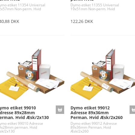
ymo etiket 11354 Universal
Dymo etiket 11355 Universal
2x57mm Non-perm. Hvid
19x51mm Non-perm. Hvid
40,88 DKK
122,26 DKK
ymo etiket 99010
Dymo etiket 99012
dresse 89x28mm
Adresse 89x36mm
erman. Hvid Æsk/2x130
Perman. Hvid Æsk/2x260
ymo etiket 99010 Adresse
Dymo etiket 99012 Adresse
9x28mm perman. Hvid
89x36mm Perman. Hvid
sk/2x130
Æsk/2x260