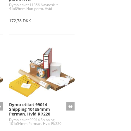
Dymo etiket 11356 Navneskilt
41x89mm Non-perm. Hvid
172,78 DKK
Dymo etiket 99014
Shipping 101x54mm
Perman. Hvid Rl/220
Dymo etiket 99014 Shipping
101x54mm Perman. Hvid Rl/220