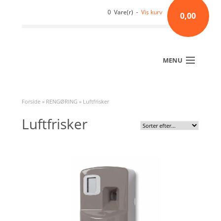
0 Vare(r) -
Vis kurv
0,00
MENU
Forside
»
RENGØRING
»
Luftfrisker
Luftfrisker