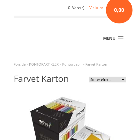
0 Vare(r) -
Vis kurv
0,00
MENU
Forside
»
KONTORARTIKLER
»
Kontorpapir
»
Farvet Karton
Farvet Karton