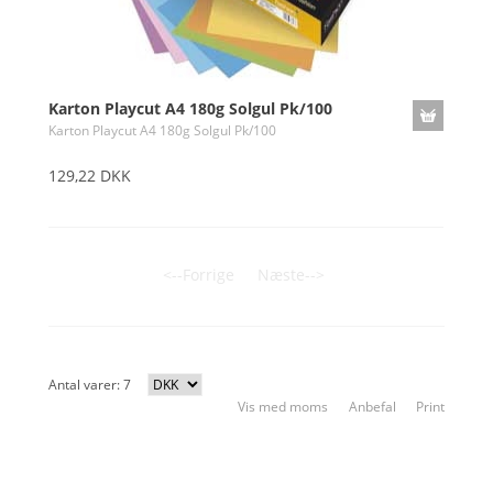
Karton Playcut A4 180g Solgul Pk/100
Karton Playcut A4 180g Solgul Pk/100
129,22 DKK
<--Forrige
Næste-->
Antal varer: 7
Vis med moms
Anbefal
Print