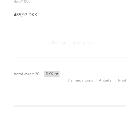
Æsk/1000
485,97 DKK
<--Forrige
Næste-->
Antal varer: 20
Vis med moms
Anbefal
Print